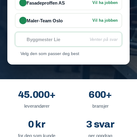
Fasadeproffen AS
Vil ha jobben
Maler-Team Oslo
Vil ha jobben
Byggmester Lie
Venter på svar
Velg den som passer deg best
45.000+
600+
leverandører
bransjer
0 kr
3 svar
for deg som kunde
per oppdrag