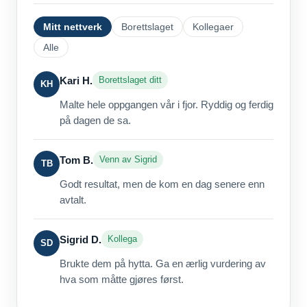
Mitt nettverk
Borettslaget
Kollegaer
Alle
Kari H.
Borettslaget ditt
KH
Malte hele oppgangen vår i fjor. Ryddig og ferdig
på dagen de sa.
Tom B.
Venn av Sigrid
TB
Godt resultat, men de kom en dag senere enn
avtalt.
Sigrid D.
Kollega
SD
Brukte dem på hytta. Ga en ærlig vurdering av
hva som måtte gjøres først.