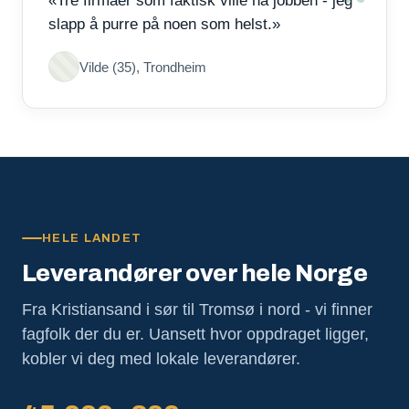
«Tre firmaer som faktisk ville ha jobben - jeg
slapp å purre på noen som helst.»
Vilde (35), Trondheim
HELE LANDET
Leverandører over hele Norge
Fra Kristiansand i sør til Tromsø i nord - vi finner
fagfolk der du er. Uansett hvor oppdraget ligger,
kobler vi deg med lokale leverandører.