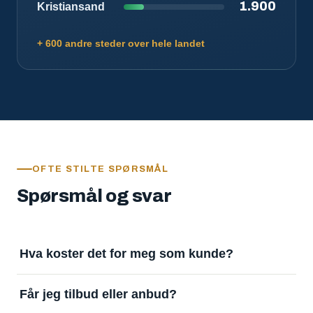
1.900
Kristiansand
+ 600 andre steder over hele landet
OFTE STILTE SPØRSMÅL
Spørsmål og svar
Hva koster det for meg som kunde?
Ingenting. Det er gratis å legge inn oppdrag og gratis
Får jeg tilbud eller anbud?
å motta svar. Tjenesten finansieres av