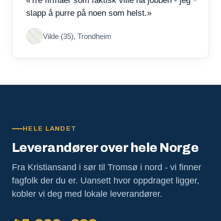
«Tre firmaer som faktisk ville ha jobben - jeg
slapp å purre på noen som helst.»
Vilde (35), Trondheim
HELE LANDET
Leverandører over hele Norge
Fra Kristiansand i sør til Tromsø i nord - vi finner
fagfolk der du er. Uansett hvor oppdraget ligger,
kobler vi deg med lokale leverandører.