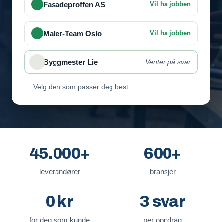
Velg den som passer deg best
45.000+
600+
leverandører
bransjer
0 kr
3 svar
for deg som kunde
per oppdrag