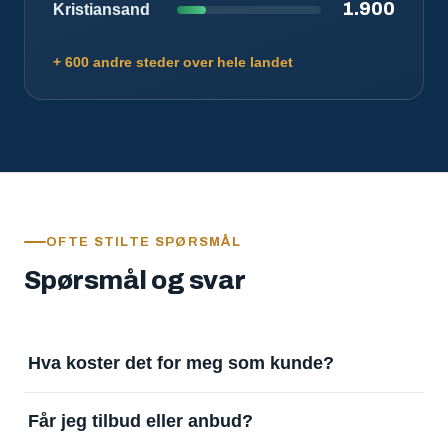
1.900
Kristiansand
+ 600 andre steder over hele landet
OFTE STILTE SPØRSMÅL
Spørsmål og svar
Hva koster det for meg som kunde?
Ingenting. Det er gratis å legge inn oppdrag og gratis
Får jeg tilbud eller anbud?
å motta svar. Tjenesten finansieres av