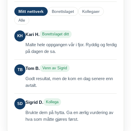
Mitt nettverk
Borettslaget
Kollegaer
Alle
Kari H.
Borettslaget ditt
KH
Malte hele oppgangen vår i fjor. Ryddig og ferdig
på dagen de sa.
Tom B.
Venn av Sigrid
TB
Godt resultat, men de kom en dag senere enn
avtalt.
Sigrid D.
Kollega
SD
Brukte dem på hytta. Ga en ærlig vurdering av
hva som måtte gjøres først.