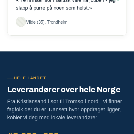
«Tre firmaer som faktisk ville ha jobben - jeg
slapp å purre på noen som helst.»
Vilde (35), Trondheim
HELE LANDET
Leverandører over hele Norge
Fra Kristiansand i sør til Tromsø i nord - vi finner
fagfolk der du er. Uansett hvor oppdraget ligger,
kobler vi deg med lokale leverandører.