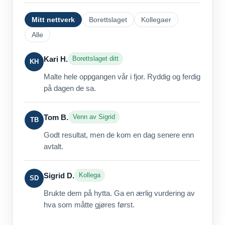
Mitt nettverk
Borettslaget
Kollegaer
Alle
Kari H.
Borettslaget ditt
KH
Malte hele oppgangen vår i fjor. Ryddig og ferdig
på dagen de sa.
Tom B.
Venn av Sigrid
TB
Godt resultat, men de kom en dag senere enn
avtalt.
Sigrid D.
Kollega
SD
Brukte dem på hytta. Ga en ærlig vurdering av
hva som måtte gjøres først.