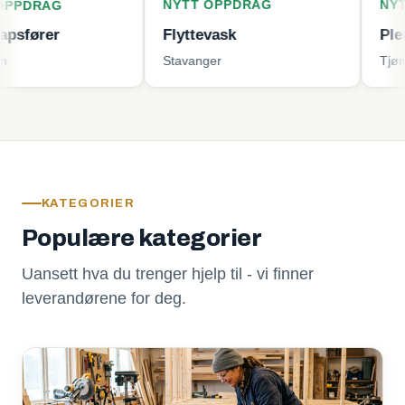
NYTT OPPDRAG
NYTT OPPD
G
Flyttevask
Plenklippin
Stavanger
Tjøme
KATEGORIER
Populære kategorier
Uansett hva du trenger hjelp til - vi finner
leverandørene for deg.