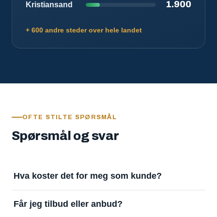
1.900
Kristiansand
+ 600 andre steder over hele landet
OFTE STILTE SPØRSMÅL
Spørsmål og svar
Hva koster det for meg som kunde?
Ingenting. Det er gratis å legge inn oppdrag og gratis
Får jeg tilbud eller anbud?
å motta svar. Tjenesten finansieres av