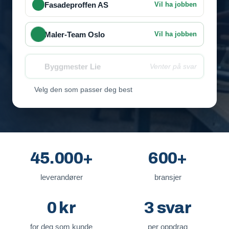
Fasadeproffen AS
Vil ha jobben
Maler-Team Oslo
Vil ha jobben
Byggmester Lie
Venter på svar
Velg den som passer deg best
45.000+
600+
leverandører
bransjer
0 kr
3 svar
for deg som kunde
per oppdrag