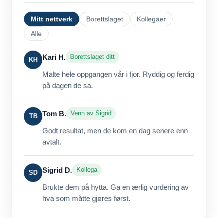
Mitt nettverk
Borettslaget
Kollegaer
Alle
Kari H.
Borettslaget ditt
KH
Malte hele oppgangen vår i fjor. Ryddig og ferdig
på dagen de sa.
Tom B.
Venn av Sigrid
TB
Godt resultat, men de kom en dag senere enn
avtalt.
Sigrid D.
Kollega
SD
Brukte dem på hytta. Ga en ærlig vurdering av
hva som måtte gjøres først.