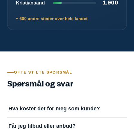
1.900
Kristiansand
+ 600 andre steder over hele landet
OFTE STILTE SPØRSMÅL
Spørsmål og svar
Hva koster det for meg som kunde?
Ingenting. Det er gratis å legge inn oppdrag og gratis
Får jeg tilbud eller anbud?
å motta svar. Tjenesten finansieres av