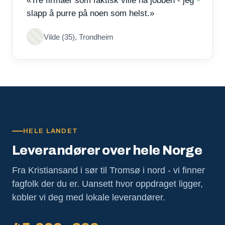
«Tre firmaer som faktisk ville ha jobben - jeg
slapp å purre på noen som helst.»
Vilde (35), Trondheim
HELE LANDET
Leverandører over hele Norge
Fra Kristiansand i sør til Tromsø i nord - vi finner
fagfolk der du er. Uansett hvor oppdraget ligger,
kobler vi deg med lokale leverandører.