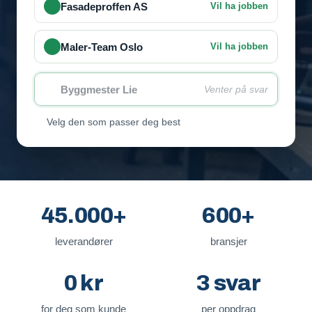
Fasadeproffen AS
Vil ha jobben
Maler-Team Oslo
Vil ha jobben
Byggmester Lie
Venter på svar
Velg den som passer deg best
45.000+
600+
leverandører
bransjer
0 kr
3 svar
for deg som kunde
per oppdrag