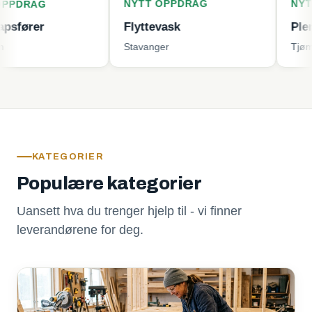
NYTT OPPDRAG
NYTT OPPD
G
Flyttevask
Plenklippin
Stavanger
Tjøme
KATEGORIER
Populære kategorier
Uansett hva du trenger hjelp til - vi finner
leverandørene for deg.