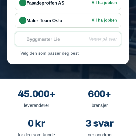
Fasadeproffen AS
Vil ha jobben
Maler-Team Oslo
Vil ha jobben
Byggmester Lie
Venter på svar
Velg den som passer deg best
45.000+
600+
leverandører
bransjer
0 kr
3 svar
for deg som kunde
per oppdrag