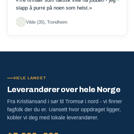
«Tre firmaer som faktisk ville ha jobben - jeg
slapp å purre på noen som helst.»
Vilde (35), Trondheim
HELE LANDET
Leverandører over hele Norge
Fra Kristiansand i sør til Tromsø i nord - vi finner
fagfolk der du er. Uansett hvor oppdraget ligger,
kobler vi deg med lokale leverandører.