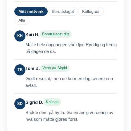
Mitt nettverk
Borettslaget
Kollegaer
Alle
Kari H.
Borettslaget ditt
KH
Malte hele oppgangen vår i fjor. Ryddig og ferdig
på dagen de sa.
Tom B.
Venn av Sigrid
TB
Godt resultat, men de kom en dag senere enn
avtalt.
Sigrid D.
Kollega
SD
Brukte dem på hytta. Ga en ærlig vurdering av
hva som måtte gjøres først.