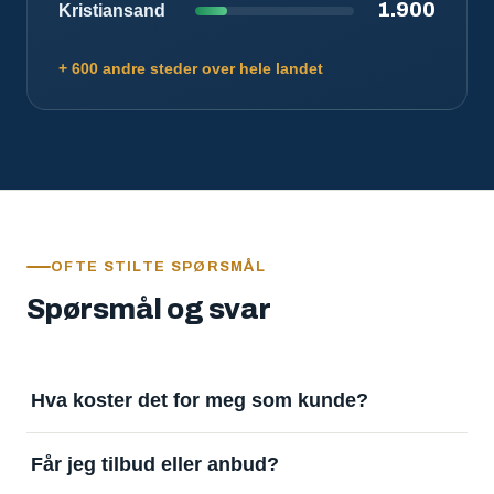
1.900
Kristiansand
+ 600 andre steder over hele landet
OFTE STILTE SPØRSMÅL
Spørsmål og svar
Hva koster det for meg som kunde?
Ingenting. Det er gratis å legge inn oppdrag og gratis
Får jeg tilbud eller anbud?
å motta svar. Tjenesten finansieres av