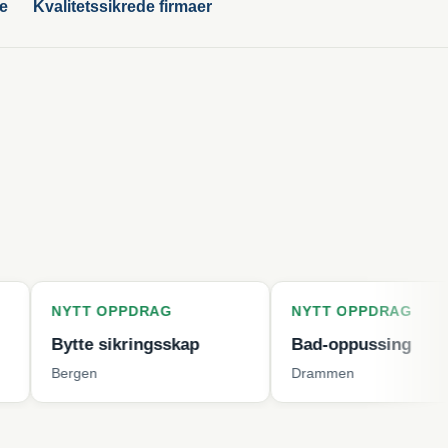
ge
Kvalitetssikrede firmaer
T OPPDRAG
NYTT OPPDRAG
e sikringsskap
Bad-oppussing
n
Drammen
K