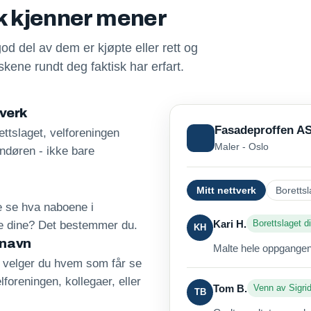
sk kjenner mener
god del av dem er kjøpte eller rett og
kene rundt deg faktisk har erfart.
tverk
Fasadeproffen A
ttslaget, velforeningen
Maler - Oslo
andøren - ikke bare
Mitt nettverk
Borettsl
re se hva naboene i
Kari H.
Borettslaget di
ne dine? Det bestemmer du.
KH
 navn
Malte hele oppgangen 
, velger du hvem som får se
lforeningen, kollegaer, eller
Tom B.
Venn av Sigri
TB