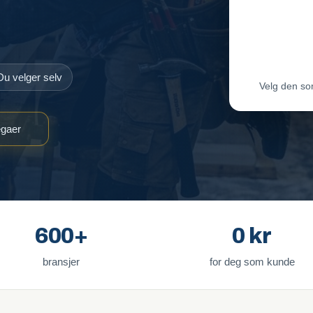
Maler-T
Byggmes
Du velger selv
Velg den so
egaer
600+
0 kr
bransjer
for deg som kunde