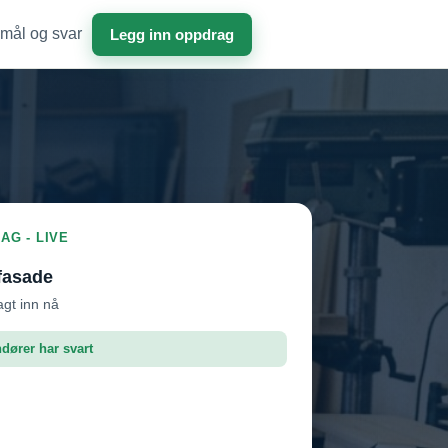
mål og svar
Legg inn oppdrag
AG - LIVE
fasade
agt inn nå
ndører har svart
roffen AS
Vil ha jobben