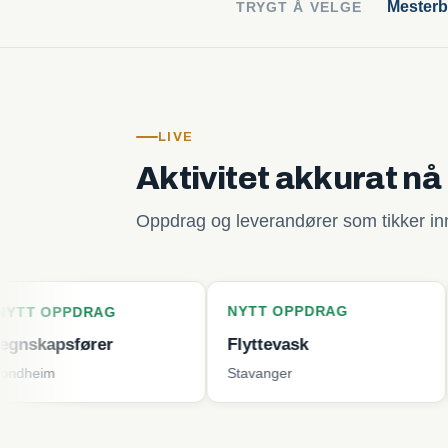
Mesterb
TRYGT Å VELGE
LIVE
Aktivitet akkurat nå
Oppdrag og leverandører som tikker inn 
NYTT OPPDRAG
NYTT OP
RAG
rer
Flyttevask
Plenklip
Stavanger
Tjøme