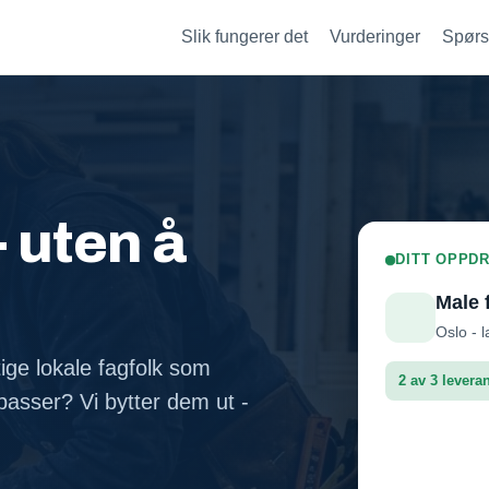
Slik fungerer det
Vurderinger
Spørs
- uten å
DITT OPPDR
Male 
Oslo - l
tige lokale fagfolk som
2 av 3 levera
asser? Vi bytter dem ut -
Fasadep