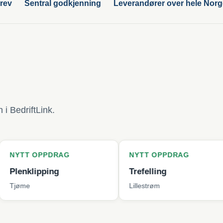
rev
Sentral godkjenning
Leverandører over hele Nor
i BedriftLink.
PDRAG
NYTT OPPDRAG
NYT
ping
Trefelling
Bytt
Lillestrøm
Berge