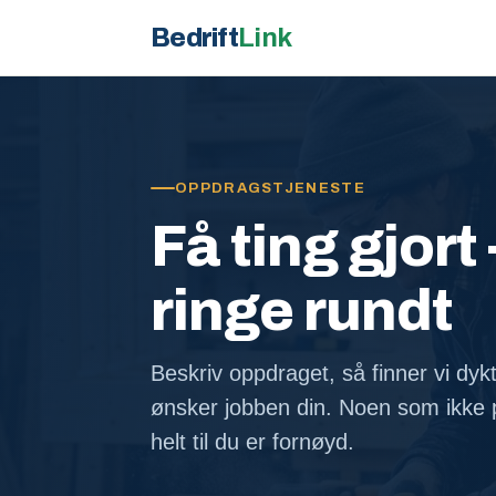
Bedrift
Link
OPPDRAGSTJENESTE
Få ting gjort 
ringe rundt
Beskriv oppdraget, så finner vi dyk
ønsker jobben din. Noen som ikke p
helt til du er fornøyd.