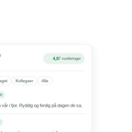
S
4,8
7 vurderinger
aget
Kollegaer
Alle
tt
vår i fjor. Ryddig og ferdig på dagen de sa.
d