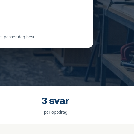
eam Oslo
Vil ha jobben
ter Lie
Venter på svar
m passer deg best
3 svar
per oppdrag