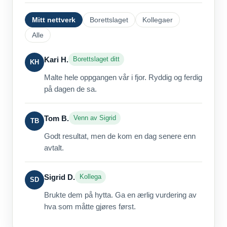
Mitt nettverk
Borettslaget
Kollegaer
Alle
Kari H.
Borettslaget ditt
KH
Malte hele oppgangen vår i fjor. Ryddig og ferdig
på dagen de sa.
Tom B.
Venn av Sigrid
TB
Godt resultat, men de kom en dag senere enn
avtalt.
Sigrid D.
Kollega
SD
Brukte dem på hytta. Ga en ærlig vurdering av
hva som måtte gjøres først.