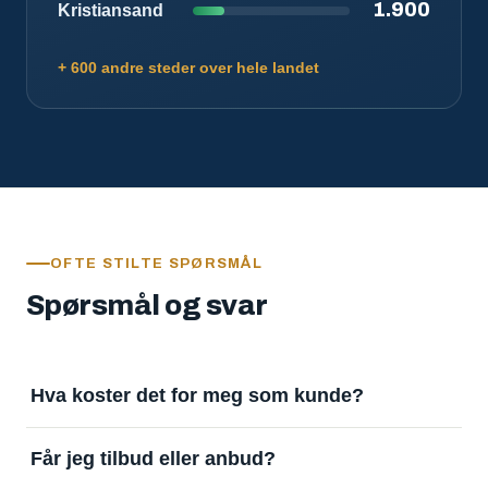
1.900
Kristiansand
+ 600 andre steder over hele landet
OFTE STILTE SPØRSMÅL
Spørsmål og svar
Hva koster det for meg som kunde?
Ingenting. Det er gratis å legge inn oppdrag og gratis
Får jeg tilbud eller anbud?
å motta svar. Tjenesten finansieres av