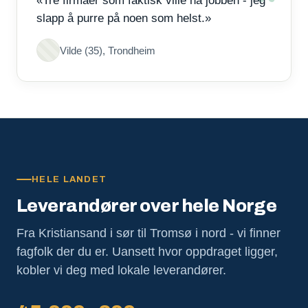
«Tre firmaer som faktisk ville ha jobben - jeg
slapp å purre på noen som helst.»
Vilde (35), Trondheim
HELE LANDET
Leverandører over hele Norge
Fra Kristiansand i sør til Tromsø i nord - vi finner
fagfolk der du er. Uansett hvor oppdraget ligger,
kobler vi deg med lokale leverandører.