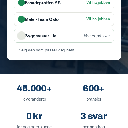
Velg den som passer deg best
45.000+
600+
leverandører
bransjer
0 kr
3 svar
for deg som kunde
per oppdrag