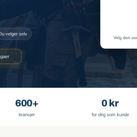
Maler-T
Byggmes
Du velger selv
Velg den so
egaer
600+
0 kr
bransjer
for deg som kunde