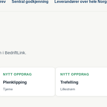
rev
Sentral godkjenning
Leverandører over hele Nor
i BedriftLink.
PDRAG
NYTT OPPDRAG
NYT
ping
Trefelling
Bytt
Lillestrøm
Berge