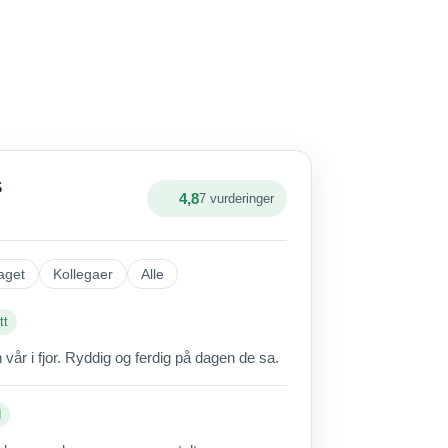
S
4,8
7 vurderinger
aget
Kollegaer
Alle
tt
vår i fjor. Ryddig og ferdig på dagen de sa.
d