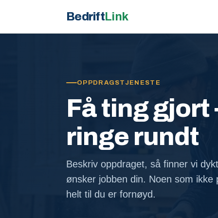
Bedrift
Link
OPPDRAGSTJENESTE
Få ting gjort 
ringe rundt
Beskriv oppdraget, så finner vi dyk
ønsker jobben din. Noen som ikke p
helt til du er fornøyd.