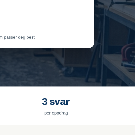
eam Oslo
Vil ha jobben
ter Lie
Venter på svar
m passer deg best
3 svar
per oppdrag