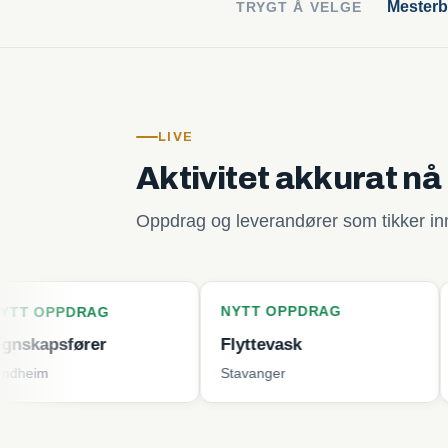
Mesterb
TRYGT Å VELGE
LIVE
Aktivitet akkurat nå
Oppdrag og leverandører som tikker inn 
NYTT OPPDRAG
NYTT OP
RAG
rer
Flyttevask
Plenklip
Stavanger
Tjøme