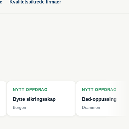
ge
Kvalitetssikrede firmaer
T OPPDRAG
NYTT OPPDRAG
e sikringsskap
Bad-oppussing
n
Drammen
K