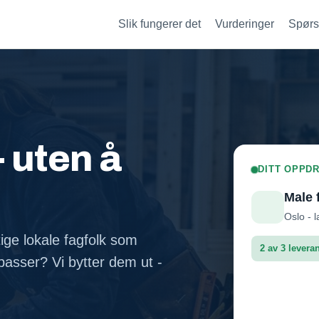
Slik fungerer det
Vurderinger
Spørs
- uten å
DITT OPPDR
Male 
Oslo - l
tige lokale fagfolk som
2 av 3 levera
asser? Vi bytter dem ut -
Fasadep