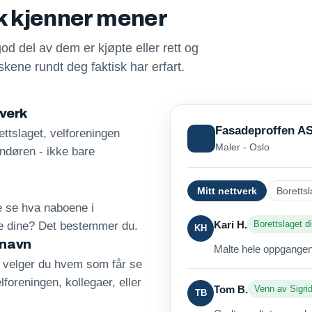
sk kjenner mener
god del av dem er kjøpte eller rett og
kene rundt deg faktisk har erfart.
tverk
Fasadeproffen A
ttslaget, velforeningen
Maler - Oslo
andøren - ikke bare
Mitt nettverk
Borettsl
re se hva naboene i
Kari H.
Borettslaget di
ne dine? Det bestemmer du.
KH
 navn
Malte hele oppgangen 
, velger du hvem som får se
lforeningen, kollegaer, eller
Tom B.
Venn av Sigri
TB