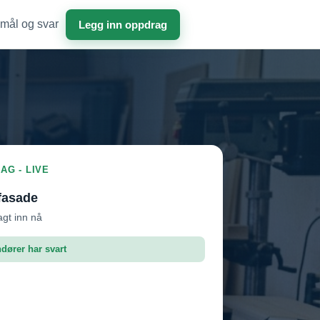
mål og svar
Legg inn oppdrag
AG - LIVE
fasade
agt inn nå
ndører har svart
roffen AS
Vil ha jobben