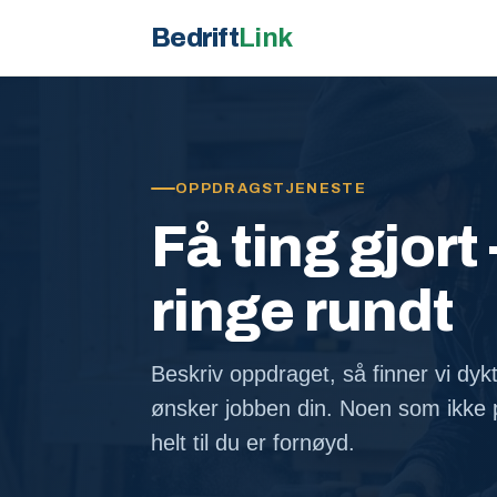
Bedrift
Link
OPPDRAGSTJENESTE
Få ting gjort 
ringe rundt
Beskriv oppdraget, så finner vi dyk
ønsker jobben din. Noen som ikke p
helt til du er fornøyd.