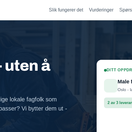
Slik fungerer det
Vurderinger
Spørs
- uten å
DITT OPPDR
Male 
Oslo - l
tige lokale fagfolk som
2 av 3 levera
asser? Vi bytter dem ut -
Fasadep