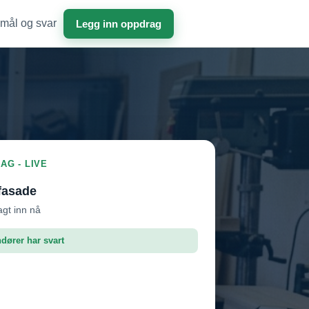
mål og svar
Legg inn oppdrag
AG - LIVE
fasade
agt inn nå
ndører har svart
roffen AS
Vil ha jobben