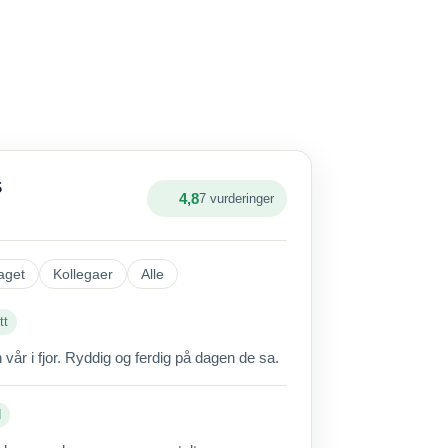
S
4,8
7 vurderinger
aget
Kollegaer
Alle
tt
vår i fjor. Ryddig og ferdig på dagen de sa.
d