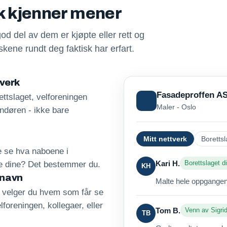
sk kjenner mener
god del av dem er kjøpte eller rett og
kene rundt deg faktisk har erfart.
tverk
Fasadeproffen A
ttslaget, velforeningen
Maler - Oslo
andøren - ikke bare
Mitt nettverk
Borettsl
re se hva naboene i
Kari H.
Borettslaget di
ne dine? Det bestemmer du.
KH
 navn
Malte hele oppgangen 
, velger du hvem som får se
lforeningen, kollegaer, eller
Tom B.
Venn av Sigri
TB