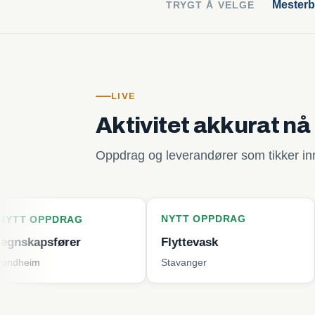
Mesterb
TRYGT Å VELGE
LIVE
Aktivitet akkurat nå
Oppdrag og leverandører som tikker inn 
NYTT OPPDRAG
NYTT OP
RAG
rer
Flyttevask
Plenklip
Stavanger
Tjøme