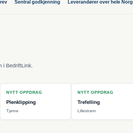
rev
Sentral godkjenning
Leverandører over hele Nor
i BedriftLink.
PDRAG
NYTT OPPDRAG
NYT
ping
Trefelling
Bytt
Lillestrøm
Berge