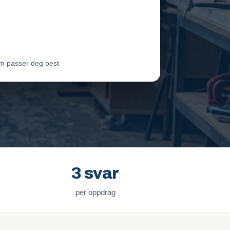
eam Oslo
Vil ha jobben
ter Lie
Venter på svar
m passer deg best
3 svar
per oppdrag