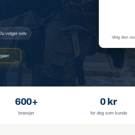
Maler-T
Byggmes
Du velger selv
Velg den so
egaer
600+
0 kr
bransjer
for deg som kunde