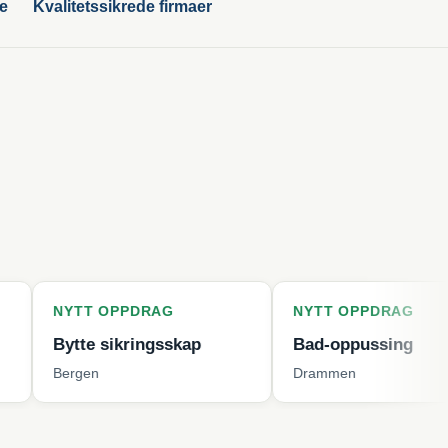
ge
Kvalitetssikrede firmaer
T OPPDRAG
NYTT OPPDRAG
e sikringsskap
Bad-oppussing
n
Drammen
K