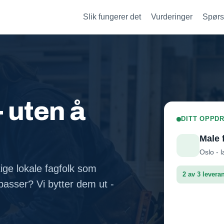
Slik fungerer det
Vurderinger
Spørs
- uten å
DITT OPPDR
Male 
Oslo - l
tige lokale fagfolk som
2 av 3 levera
asser? Vi bytter dem ut -
Fasadep