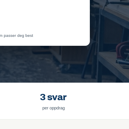
eam Oslo
Vil ha jobben
ter Lie
Venter på svar
m passer deg best
3 svar
per oppdrag