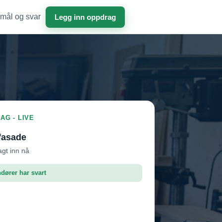
mål og svar
Legg inn oppdrag
AG - LIVE
fasade
agt inn nå
ndører har svart
roffen AS
Vil ha jobben