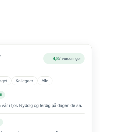
S
4,8
7 vurderinger
aget
Kollegaer
Alle
tt
vår i fjor. Ryddig og ferdig på dagen de sa.
d