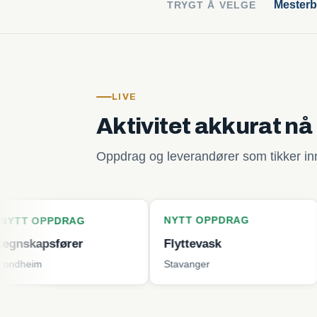
Mesterb
TRYGT Å VELGE
LIVE
Aktivitet akkurat nå
Oppdrag og leverandører som tikker inn 
NYTT OPPDRAG
NYTT O
RAG
rer
Flyttevask
Plenklip
Stavanger
Tjøme