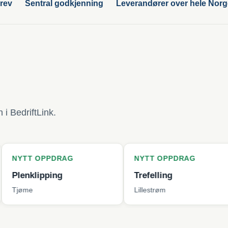
rev
Sentral godkjenning
Leverandører over hele Nor
i BedriftLink.
PPDRAG
NYTT OPPDRAG
NYT
ping
Trefelling
Bytt
Lillestrøm
Berg