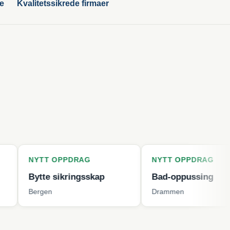
ge
Kvalitetssikrede firmaer
T OPPDRAG
NYTT OPPDRAG
e sikringsskap
Bad-oppussing
en
Drammen