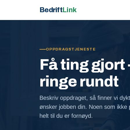
Bedrift
Link
OPPDRAGSTJENESTE
Få ting gjort 
ringe rundt
Beskriv oppdraget, så finner vi dyk
ønsker jobben din. Noen som ikke p
helt til du er fornøyd.