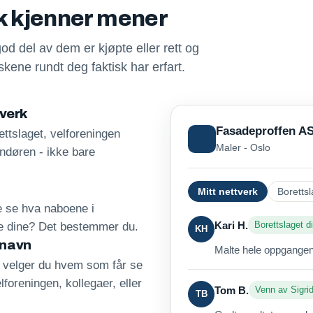
sk kjenner mener
god del av dem er kjøpte eller rett og
kene rundt deg faktisk har erfart.
tverk
Fasadeproffen A
ttslaget, velforeningen
Maler - Oslo
andøren - ikke bare
Mitt nettverk
Borettsl
re se hva naboene i
Kari H.
Borettslaget di
ne dine? Det bestemmer du.
KH
 navn
Malte hele oppgangen 
, velger du hvem som får se
lforeningen, kollegaer, eller
Tom B.
Venn av Sigri
TB