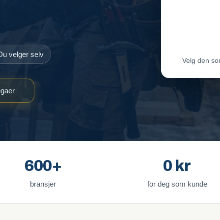
Maler-T
Byggmes
Du velger selv
Velg den so
egaer
600+
0 kr
bransjer
for deg som kunde