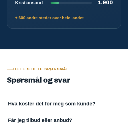
1.900
Kristiansand
+ 600 andre steder over hele landet
OFTE STILTE SPØRSMÅL
Spørsmål og svar
Hva koster det for meg som kunde?
Ingenting. Det er gratis å legge inn oppdrag og gratis
Får jeg tilbud eller anbud?
å motta svar. Tjenesten finansieres av