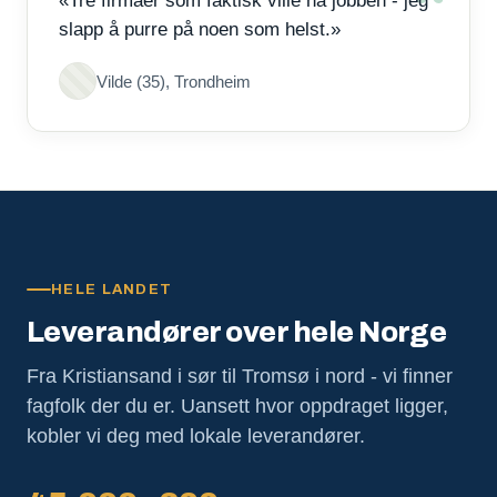
«Tre firmaer som faktisk ville ha jobben - jeg
slapp å purre på noen som helst.»
Vilde (35), Trondheim
HELE LANDET
Leverandører over hele Norge
Fra Kristiansand i sør til Tromsø i nord - vi finner
fagfolk der du er. Uansett hvor oppdraget ligger,
kobler vi deg med lokale leverandører.