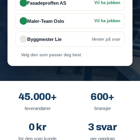
Fasadeproffen AS
Vil ha jobben
Velg den som passer deg best
45.000+
600+
leverandører
bransjer
0 kr
3 svar
for deg som kunde
per oppdrag