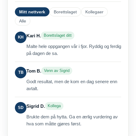
Mitt nettverk
Borettslaget
Kollegaer
Alle
Kari H.
Borettslaget ditt
KH
Malte hele oppgangen vår i fjor. Ryddig og ferdig
på dagen de sa.
Tom B.
Venn av Sigrid
TB
Godt resultat, men de kom en dag senere enn
avtalt.
Sigrid D.
Kollega
SD
Brukte dem på hytta. Ga en ærlig vurdering av
hva som måtte gjøres først.