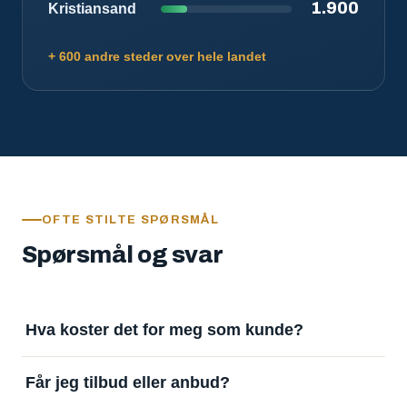
1.900
Kristiansand
+ 600 andre steder over hele landet
OFTE STILTE SPØRSMÅL
Spørsmål og svar
Hva koster det for meg som kunde?
Ingenting. Det er gratis å legge inn oppdrag og gratis
Får jeg tilbud eller anbud?
å motta svar. Tjenesten finansieres av