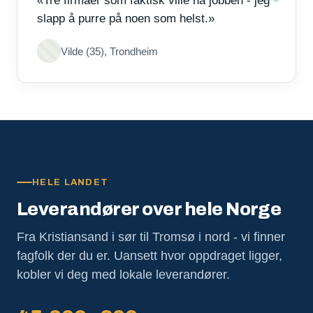
«Tre firmaer som faktisk ville ha jobben - jeg
slapp å purre på noen som helst.»
Vilde (35), Trondheim
HELE LANDET
Leverandører over hele Norge
Fra Kristiansand i sør til Tromsø i nord - vi finner
fagfolk der du er. Uansett hvor oppdraget ligger,
kobler vi deg med lokale leverandører.