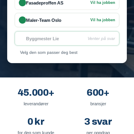
Fasadeproffen AS
Vil ha jobben
Maler-Team Oslo
Vil ha jobben
Byggmester Lie
Venter på svar
Velg den som passer deg best
45.000+
600+
leverandører
bransjer
0 kr
3 svar
for deg som kunde
per oppdrag