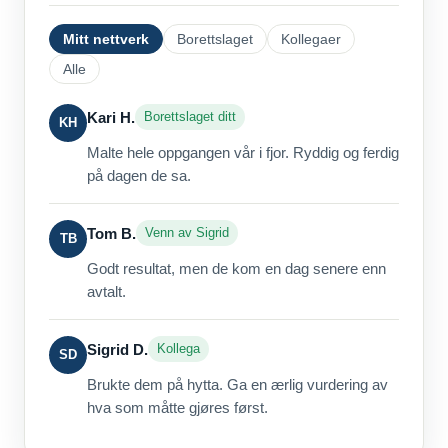
Mitt nettverk
Borettslaget
Kollegaer
Alle
Kari H.
Borettslaget ditt
KH
Malte hele oppgangen vår i fjor. Ryddig og ferdig
på dagen de sa.
Tom B.
Venn av Sigrid
TB
Godt resultat, men de kom en dag senere enn
avtalt.
Sigrid D.
Kollega
SD
Brukte dem på hytta. Ga en ærlig vurdering av
hva som måtte gjøres først.