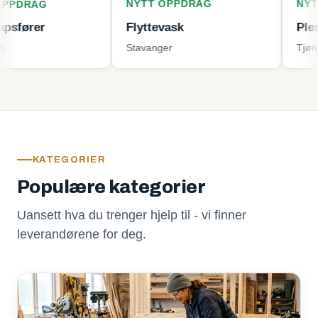
NYTT OPPDRAG
NYTT OPPD
G
Flyttevask
Plenklippin
Stavanger
Tjøme
KATEGORIER
Populære kategorier
Uansett hva du trenger hjelp til - vi finner
leverandørene for deg.