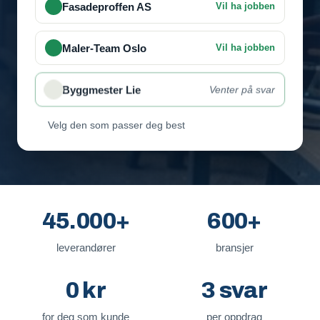
Fasadeproffen AS
Vil ha jobben
Maler-Team Oslo
Vil ha jobben
Byggmester Lie
Venter på svar
Velg den som passer deg best
45.000+
600+
leverandører
bransjer
0 kr
3 svar
for deg som kunde
per oppdrag