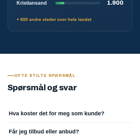
1.900
Kristiansand
+ 600 andre steder over hele landet
OFTE STILTE SPØRSMÅL
Spørsmål og svar
Hva koster det for meg som kunde?
Ingenting. Det er gratis å legge inn oppdrag og gratis
Får jeg tilbud eller anbud?
å motta svar. Tjenesten finansieres av