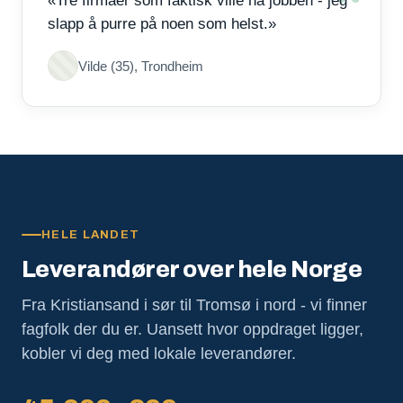
«Tre firmaer som faktisk ville ha jobben - jeg
slapp å purre på noen som helst.»
Vilde (35), Trondheim
HELE LANDET
Leverandører over hele Norge
Fra Kristiansand i sør til Tromsø i nord - vi finner
fagfolk der du er. Uansett hvor oppdraget ligger,
kobler vi deg med lokale leverandører.