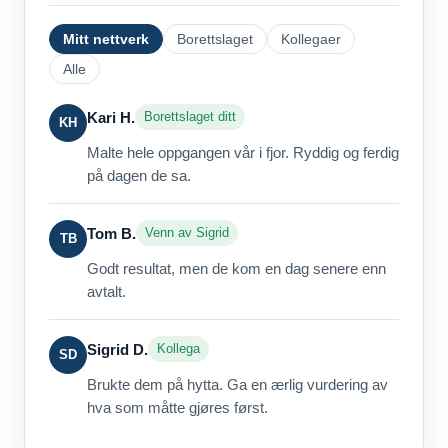
Mitt nettverk
Borettslaget
Kollegaer
Alle
Kari H.
Borettslaget ditt
KH
Malte hele oppgangen vår i fjor. Ryddig og ferdig
på dagen de sa.
Tom B.
Venn av Sigrid
TB
Godt resultat, men de kom en dag senere enn
avtalt.
Sigrid D.
Kollega
SD
Brukte dem på hytta. Ga en ærlig vurdering av
hva som måtte gjøres først.