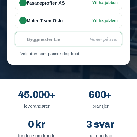
Fasadeproffen AS
Vil ha jobben
Maler-Team Oslo
Vil ha jobben
Byggmester Lie
Venter på svar
Velg den som passer deg best
45.000+
600+
leverandører
bransjer
0 kr
3 svar
for deg som kunde
per oppdrag