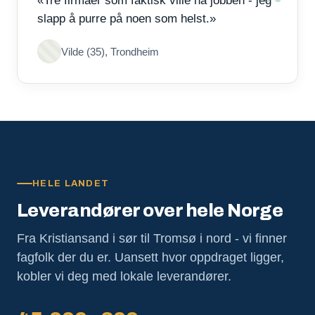
«Tre firmaer som faktisk ville ha jobben - jeg
slapp å purre på noen som helst.»
Vilde (35), Trondheim
HELE LANDET
Leverandører over hele Norge
Fra Kristiansand i sør til Tromsø i nord - vi finner
fagfolk der du er. Uansett hvor oppdraget ligger,
kobler vi deg med lokale leverandører.