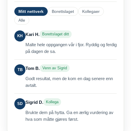
Mitt nettverk
Borettslaget
Kollegaer
Alle
Kari H.
Borettslaget ditt
KH
Malte hele oppgangen vår i fjor. Ryddig og ferdig
på dagen de sa.
Tom B.
Venn av Sigrid
TB
Godt resultat, men de kom en dag senere enn
avtalt.
Sigrid D.
Kollega
SD
Brukte dem på hytta. Ga en ærlig vurdering av
hva som måtte gjøres først.