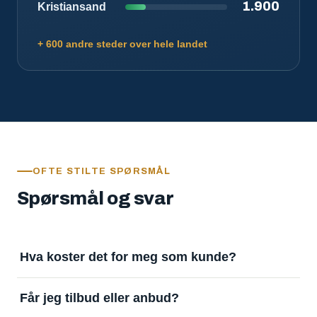
1.900
Kristiansand
+ 600 andre steder over hele landet
OFTE STILTE SPØRSMÅL
Spørsmål og svar
Hva koster det for meg som kunde?
Ingenting. Det er gratis å legge inn oppdrag og gratis
Får jeg tilbud eller anbud?
å motta svar. Tjenesten finansieres av