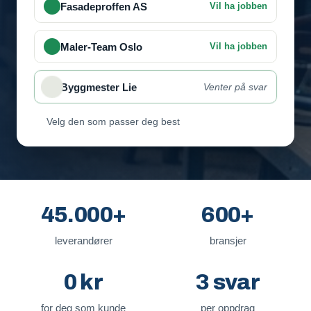
Fasadeproffen AS
Vil ha jobben
Maler-Team Oslo
Vil ha jobben
Byggmester Lie
Venter på svar
Velg den som passer deg best
45.000+
600+
leverandører
bransjer
0 kr
3 svar
for deg som kunde
per oppdrag