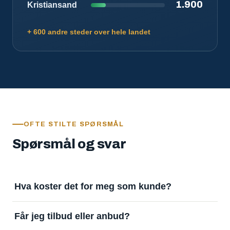
1.900
Kristiansand
+ 600 andre steder over hele landet
OFTE STILTE SPØRSMÅL
Spørsmål og svar
Hva koster det for meg som kunde?
Ingenting. Det er gratis å legge inn oppdrag og gratis
Får jeg tilbud eller anbud?
å motta svar. Tjenesten finansieres av