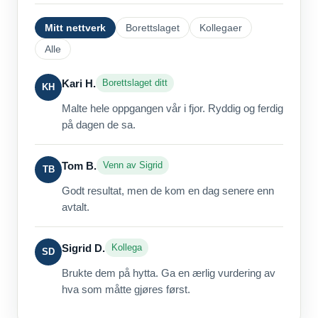
Mitt nettverk
Borettslaget
Kollegaer
Alle
Kari H.
Borettslaget ditt
KH
Malte hele oppgangen vår i fjor. Ryddig og ferdig
på dagen de sa.
Tom B.
Venn av Sigrid
TB
Godt resultat, men de kom en dag senere enn
avtalt.
Sigrid D.
Kollega
SD
Brukte dem på hytta. Ga en ærlig vurdering av
hva som måtte gjøres først.