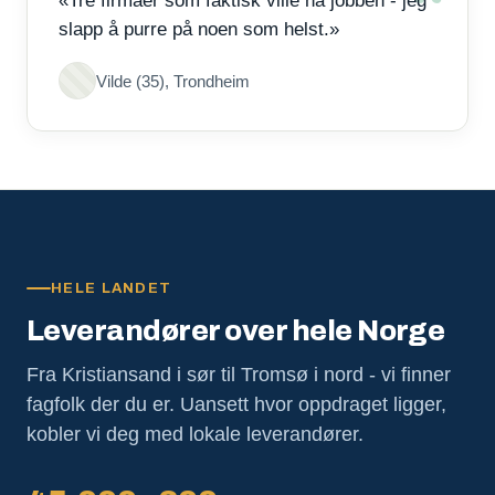
«Tre firmaer som faktisk ville ha jobben - jeg
slapp å purre på noen som helst.»
Vilde (35), Trondheim
HELE LANDET
Leverandører over hele Norge
Fra Kristiansand i sør til Tromsø i nord - vi finner
fagfolk der du er. Uansett hvor oppdraget ligger,
kobler vi deg med lokale leverandører.