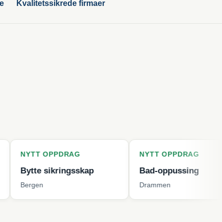
ge
Kvalitetssikrede firmaer
 OPPDRAG
NYTT OPPDRAG
N
 sikringsskap
Bad-oppussing
V
Drammen
Kr