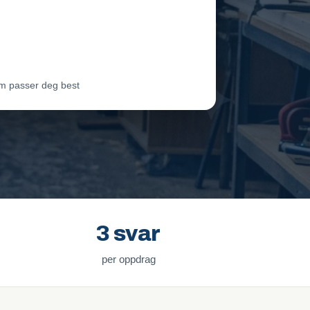
eam Oslo
Vil ha jobben
ter Lie
Venter på svar
m passer deg best
3 svar
per oppdrag