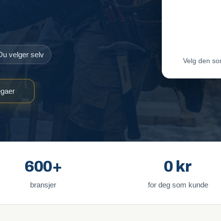
Maler-T
Byggmes
Du velger selv
Velg den so
egaer
600+
0 kr
bransjer
for deg som kunde