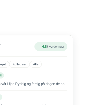
S
4,8
7 vurderinger
aget
Kollegaer
Alle
tt
vår i fjor. Ryddig og ferdig på dagen de sa.
d