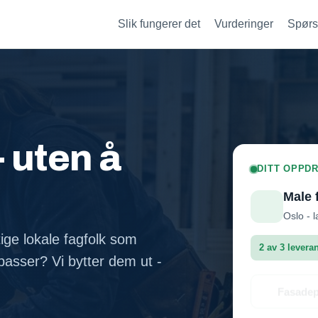
Slik fungerer det
Vurderinger
Spørs
- uten å
DITT OPPDR
Male 
Oslo - l
tige lokale fagfolk som
2 av 3 levera
asser? Vi bytter dem ut -
Fasadep