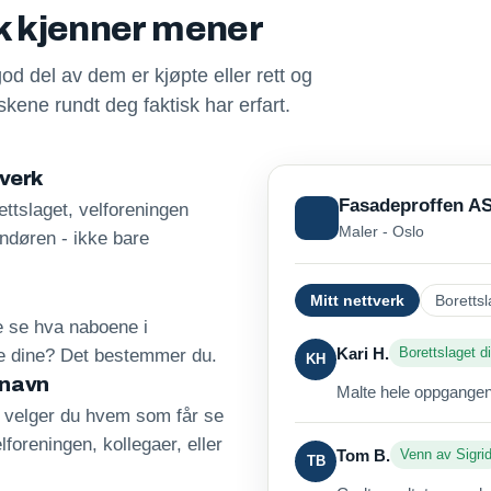
sk kjenner mener
god del av dem er kjøpte eller rett og
kene rundt deg faktisk har erfart.
tverk
Fasadeproffen A
ttslaget, velforeningen
Maler - Oslo
andøren - ikke bare
Mitt nettverk
Borettsl
re se hva naboene i
Kari H.
Borettslaget di
ne dine? Det bestemmer du.
KH
 navn
Malte hele oppgangen 
, velger du hvem som får se
lforeningen, kollegaer, eller
Tom B.
Venn av Sigri
TB