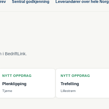
rev
Sentral godkjenning
Leverandører over hele Nor
i BedriftLink.
PDRAG
NYTT OPPDRAG
NYTT
ing
Trefelling
Bytte
Lillestrøm
Bergen