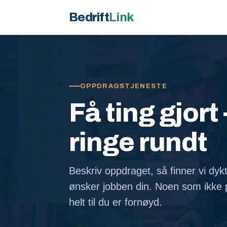
Bedrift
Link
OPPDRAGSTJENESTE
Få ting gjort 
ringe rundt
Beskriv oppdraget, så finner vi dyk
ønsker jobben din. Noen som ikke p
helt til du er fornøyd.