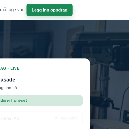
mål og svar
Legg inn oppdrag
AG - LIVE
fasade
agt inn nå
ndører har svart
roffen AS
Vil ha jobben