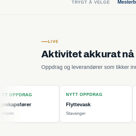
Mesterb
TRYGT Å VELGE
LIVE
Aktivitet akkurat nå
Oppdrag og leverandører som tikker inn 
NYTT OPPDRAG
NYTT OP
AG
er
Flyttevask
Plenklipp
Stavanger
Tjøme