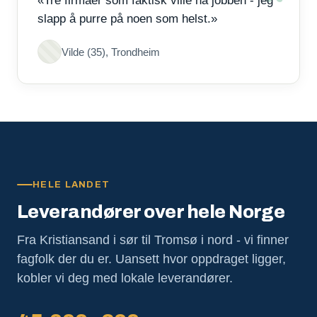
«Tre firmaer som faktisk ville ha jobben - jeg
slapp å purre på noen som helst.»
Vilde (35), Trondheim
HELE LANDET
Leverandører over hele Norge
Fra Kristiansand i sør til Tromsø i nord - vi finner
fagfolk der du er. Uansett hvor oppdraget ligger,
kobler vi deg med lokale leverandører.