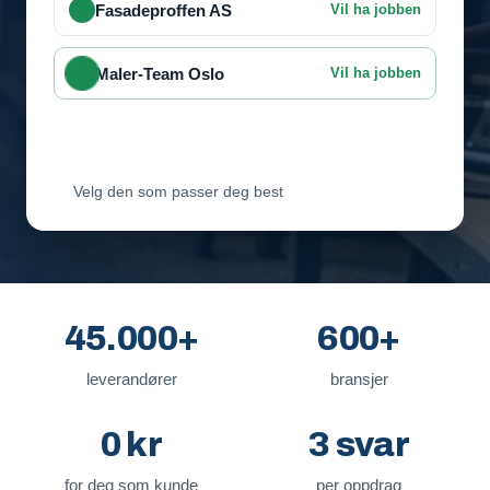
Fasadeproffen AS
Vil ha jobben
Maler-Team Oslo
Vil ha jobben
Byggmester Lie
Venter på svar
Velg den som passer deg best
45.000+
600+
leverandører
bransjer
0 kr
3 svar
for deg som kunde
per oppdrag