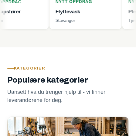
NYTT OPPDRAG
NYTT OPP
G
r
Flyttevask
Plenklippi
Stavanger
Tjøme
KATEGORIER
Populære kategorier
Uansett hva du trenger hjelp til - vi finner
leverandørene for deg.