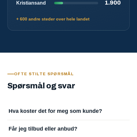
1.900
Kristiansand
+ 600 andre steder over hele landet
OFTE STILTE SPØRSMÅL
Spørsmål og svar
Hva koster det for meg som kunde?
Ingenting. Det er gratis å legge inn oppdrag og gratis
Får jeg tilbud eller anbud?
å motta svar. Tjenesten finansieres av