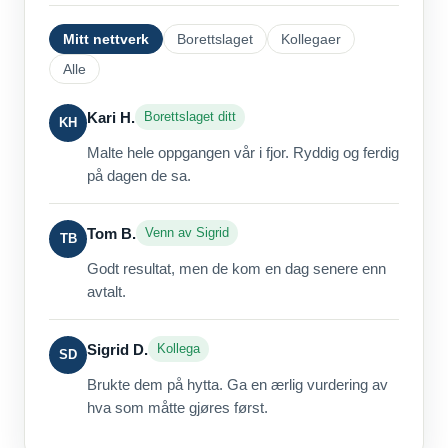
Mitt nettverk
Borettslaget
Kollegaer
Alle
Kari H.
Borettslaget ditt
KH
Malte hele oppgangen vår i fjor. Ryddig og ferdig
på dagen de sa.
Tom B.
Venn av Sigrid
TB
Godt resultat, men de kom en dag senere enn
avtalt.
Sigrid D.
Kollega
SD
Brukte dem på hytta. Ga en ærlig vurdering av
hva som måtte gjøres først.