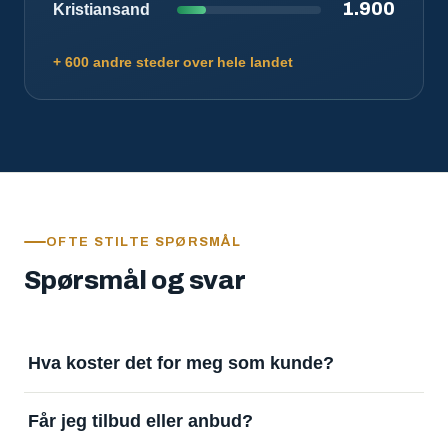
1.900
Kristiansand
+ 600 andre steder over hele landet
OFTE STILTE SPØRSMÅL
Spørsmål og svar
Hva koster det for meg som kunde?
Ingenting. Det er gratis å legge inn oppdrag og gratis
Får jeg tilbud eller anbud?
å motta svar. Tjenesten finansieres av