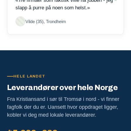
«Tre firmaer som faktisk ville ha jobben - jeg
slapp å purre på noen som helst.»
Vilde (35), Trondheim
HELE LANDET
Leverandører over hele Norge
Fra Kristiansand i sør til Tromsø i nord - vi finner
fagfolk der du er. Uansett hvor oppdraget ligger,
kobler vi deg med lokale leverandører.