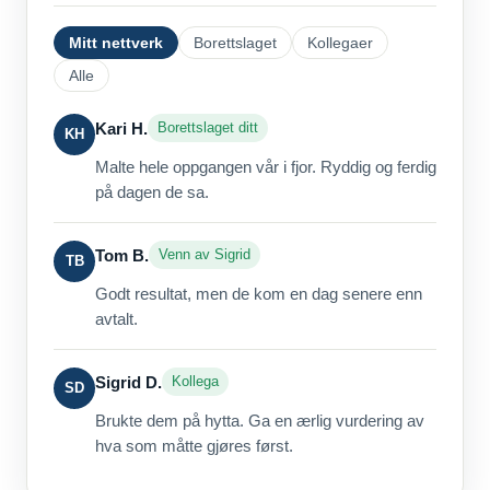
Mitt nettverk
Borettslaget
Kollegaer
Alle
Kari H.
Borettslaget ditt
KH
Malte hele oppgangen vår i fjor. Ryddig og ferdig
på dagen de sa.
Tom B.
Venn av Sigrid
TB
Godt resultat, men de kom en dag senere enn
avtalt.
Sigrid D.
Kollega
SD
Brukte dem på hytta. Ga en ærlig vurdering av
hva som måtte gjøres først.