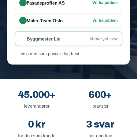
Fasadeproffen AS
Vil ha jobben
Maler-Team Oslo
Vil ha jobben
Byggmester Lie
Venter på svar
Velg den som passer deg best
45.000+
600+
leverandører
bransjer
0 kr
3 svar
for deg som kunde
per oppdrag