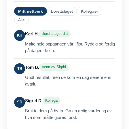
Mitt nettverk
Borettslaget
Kollegaer
Alle
Kari H.
Borettslaget ditt
KH
Malte hele oppgangen vår i fjor. Ryddig og ferdig
på dagen de sa.
Tom B.
Venn av Sigrid
TB
Godt resultat, men de kom en dag senere enn
avtalt.
Sigrid D.
Kollega
SD
Brukte dem på hytta. Ga en ærlig vurdering av
hva som måtte gjøres først.