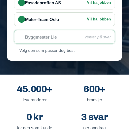
Fasadeproffen AS
Vil ha jobben
Maler-Team Oslo
Vil ha jobben
Byggmester Lie
Venter på svar
Velg den som passer deg best
45.000+
600+
leverandører
bransjer
0 kr
3 svar
for deg som kunde
per oppdrag