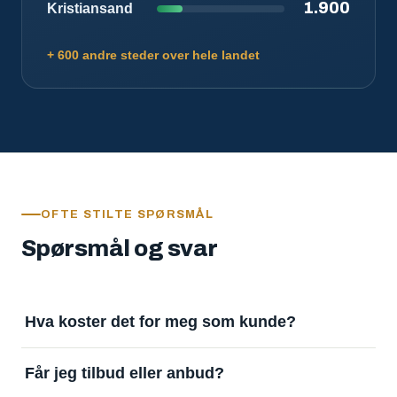
1.900
Kristiansand
+ 600 andre steder over hele landet
OFTE STILTE SPØRSMÅL
Spørsmål og svar
Hva koster det for meg som kunde?
Ingenting. Det er gratis å legge inn oppdrag og gratis
Får jeg tilbud eller anbud?
å motta svar. Tjenesten finansieres av