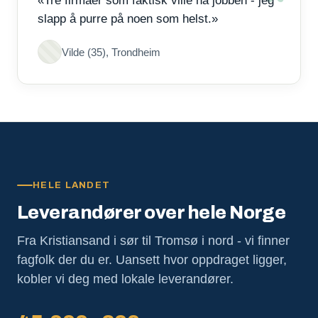
«Tre firmaer som faktisk ville ha jobben - jeg
slapp å purre på noen som helst.»
Vilde (35), Trondheim
HELE LANDET
Leverandører over hele Norge
Fra Kristiansand i sør til Tromsø i nord - vi finner
fagfolk der du er. Uansett hvor oppdraget ligger,
kobler vi deg med lokale leverandører.