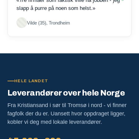
«Tre firmaer som faktisk ville ha jobben - jeg
slapp å purre på noen som helst.»
Vilde (35), Trondheim
HELE LANDET
Leverandører over hele Norge
Fra Kristiansand i sør til Tromsø i nord - vi finner
fagfolk der du er. Uansett hvor oppdraget ligger,
kobler vi deg med lokale leverandører.