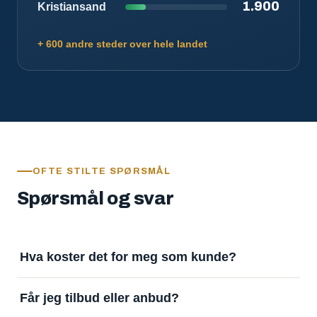
1.900
Kristiansand
+ 600 andre steder over hele landet
OFTE STILTE SPØRSMÅL
Spørsmål og svar
Hva koster det for meg som kunde?
Ingenting. Det er gratis å legge inn oppdrag og gratis
Får jeg tilbud eller anbud?
å motta svar. Tjenesten finansieres av