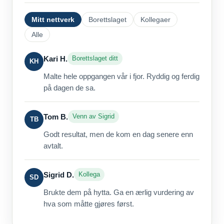
Mitt nettverk
Borettslaget
Kollegaer
Alle
Kari H.
Borettslaget ditt
KH
Malte hele oppgangen vår i fjor. Ryddig og ferdig
på dagen de sa.
Tom B.
Venn av Sigrid
TB
Godt resultat, men de kom en dag senere enn
avtalt.
Sigrid D.
Kollega
SD
Brukte dem på hytta. Ga en ærlig vurdering av
hva som måtte gjøres først.