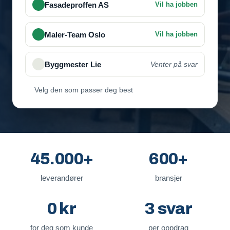
Fasadeproffen AS
Vil ha jobben
Velg den som passer deg best
45.000+
600+
leverandører
bransjer
0 kr
3 svar
for deg som kunde
per oppdrag