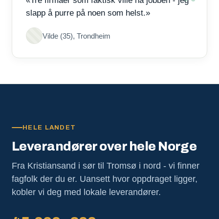
«Tre firmaer som faktisk ville ha jobben - jeg
slapp å purre på noen som helst.»
Vilde (35), Trondheim
HELE LANDET
Leverandører over hele Norge
Fra Kristiansand i sør til Tromsø i nord - vi finner
fagfolk der du er. Uansett hvor oppdraget ligger,
kobler vi deg med lokale leverandører.