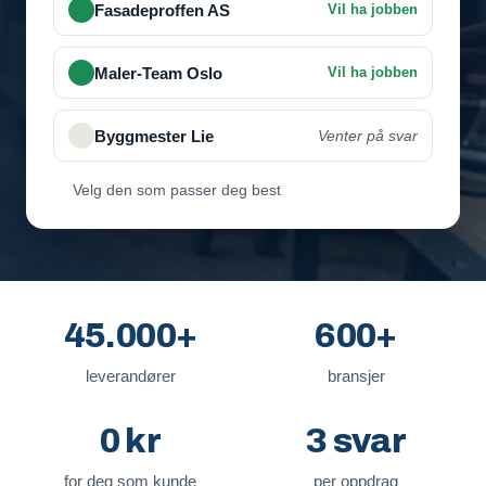
Velg den som passer deg best
45.000+
600+
leverandører
bransjer
0 kr
3 svar
for deg som kunde
per oppdrag