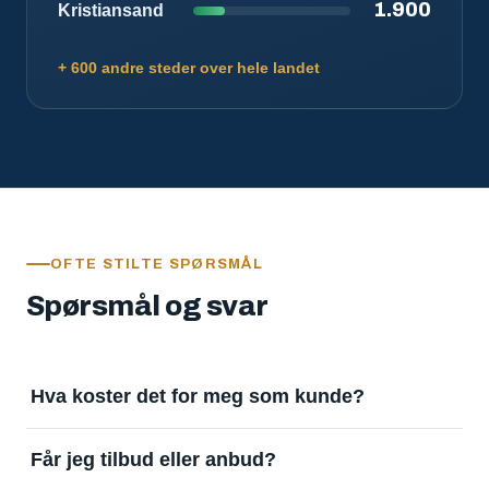
1.900
Kristiansand
+ 600 andre steder over hele landet
OFTE STILTE SPØRSMÅL
Spørsmål og svar
Hva koster det for meg som kunde?
Ingenting. Det er gratis å legge inn oppdrag og gratis
Får jeg tilbud eller anbud?
å motta svar. Tjenesten finansieres av