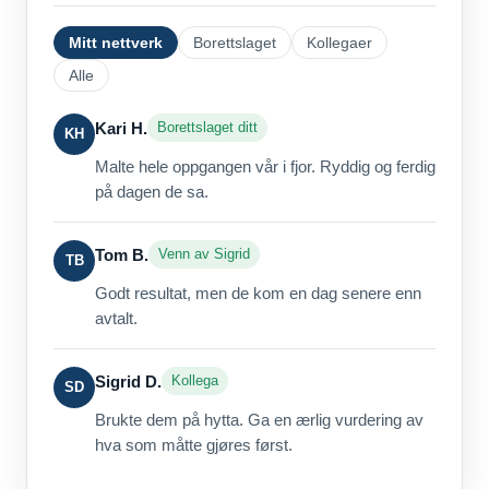
Mitt nettverk
Borettslaget
Kollegaer
Alle
Kari H.
Borettslaget ditt
KH
Malte hele oppgangen vår i fjor. Ryddig og ferdig
på dagen de sa.
Tom B.
Venn av Sigrid
TB
Godt resultat, men de kom en dag senere enn
avtalt.
Sigrid D.
Kollega
SD
Brukte dem på hytta. Ga en ærlig vurdering av
hva som måtte gjøres først.