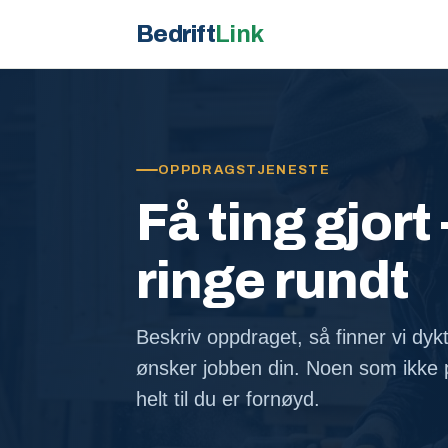
Bedrift
Link
OPPDRAGSTJENESTE
Få ting gjort 
ringe rundt
Beskriv oppdraget, så finner vi dyk
ønsker jobben din. Noen som ikke p
helt til du er fornøyd.