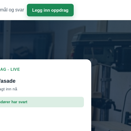
mål og svar
Legg inn oppdrag
AG - LIVE
fasade
agt inn nå
ndører har svart
roffen AS
Vil ha jobben