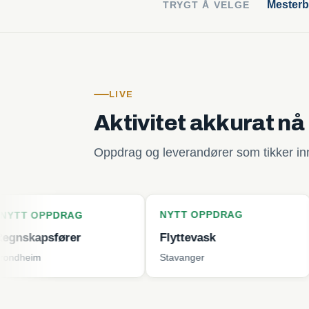
Mesterb
TRYGT Å VELGE
LIVE
Aktivitet akkurat nå
Oppdrag og leverandører som tikker inn 
NYTT OPPDRAG
NYTT O
DRAG
ører
Flyttevask
Plenkli
Stavanger
Tjøme