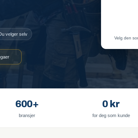
Maler-T
Byggmes
Du velger selv
Velg den so
egaer
600+
0 kr
bransjer
for deg som kunde