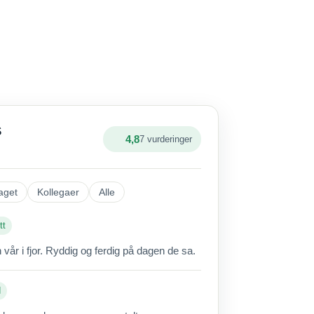
S
4,8
7 vurderinger
aget
Kollegaer
Alle
tt
vår i fjor. Ryddig og ferdig på dagen de sa.
d