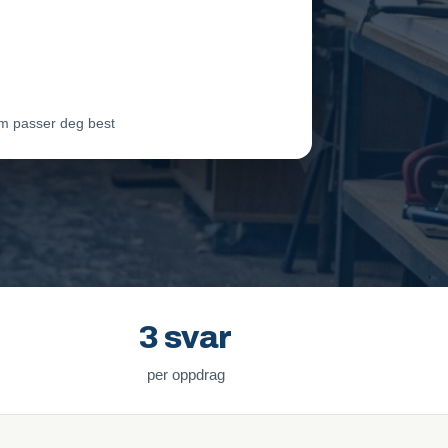
eam Oslo
Vil ha jobben
ter Lie
Venter på svar
m passer deg best
3 svar
per oppdrag