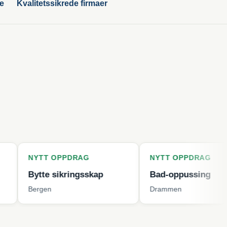
ge
Kvalitetssikrede firmaer
T OPPDRAG
NYTT OPPDRAG
te sikringsskap
Bad-oppussing
en
Drammen