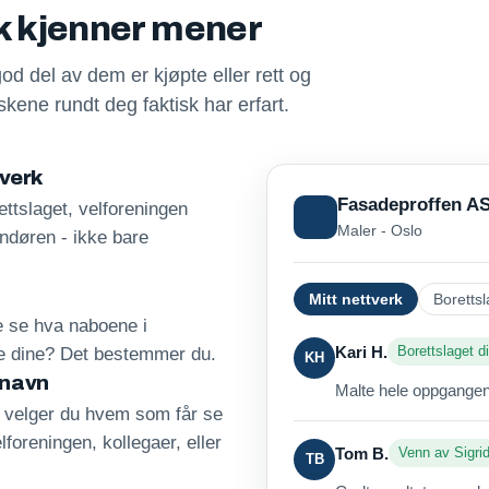
sk kjenner mener
god del av dem er kjøpte eller rett og
kene rundt deg faktisk har erfart.
tverk
Fasadeproffen A
ttslaget, velforeningen
Maler - Oslo
andøren - ikke bare
Mitt nettverk
Borettsl
re se hva naboene i
Kari H.
Borettslaget di
ne dine? Det bestemmer du.
KH
 navn
Malte hele oppgangen 
, velger du hvem som får se
lforeningen, kollegaer, eller
Tom B.
Venn av Sigri
TB