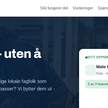
Slik fungerer det
Vurderinger
Spørs
- uten å
DITT OPPDR
Male 
Oslo - l
tige lokale fagfolk som
2 av 3 levera
asser? Vi bytter dem ut -
Fasadep