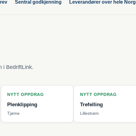
rev
Sentral godkjenning
Leverandører over hele Nor
i BedriftLink.
PPDRAG
NYTT OPPDRAG
NYT
pping
Trefelling
Byt
Lillestrøm
Berg