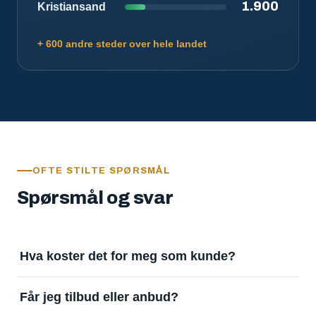
1.900
Kristiansand
+ 600 andre steder over hele landet
OFTE STILTE SPØRSMÅL
Spørsmål og svar
Hva koster det for meg som kunde?
Ingenting. Det er gratis å legge inn oppdrag og gratis
Får jeg tilbud eller anbud?
å motta svar. Tjenesten finansieres av