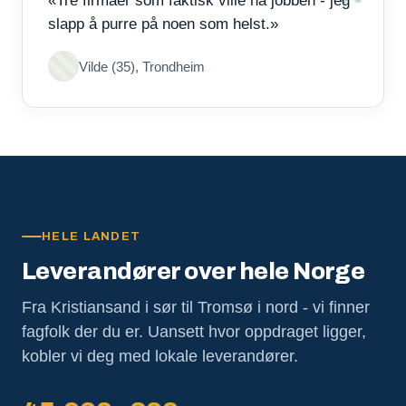
«Tre firmaer som faktisk ville ha jobben - jeg
slapp å purre på noen som helst.»
Vilde (35), Trondheim
HELE LANDET
Leverandører over hele Norge
Fra Kristiansand i sør til Tromsø i nord - vi finner
fagfolk der du er. Uansett hvor oppdraget ligger,
kobler vi deg med lokale leverandører.