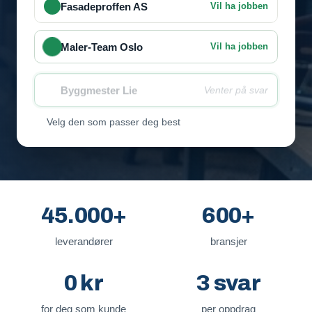
Fasadeproffen AS
Vil ha jobben
Maler-Team Oslo
Vil ha jobben
Byggmester Lie
Venter på svar
Velg den som passer deg best
45.000+
600+
leverandører
bransjer
0 kr
3 svar
for deg som kunde
per oppdrag