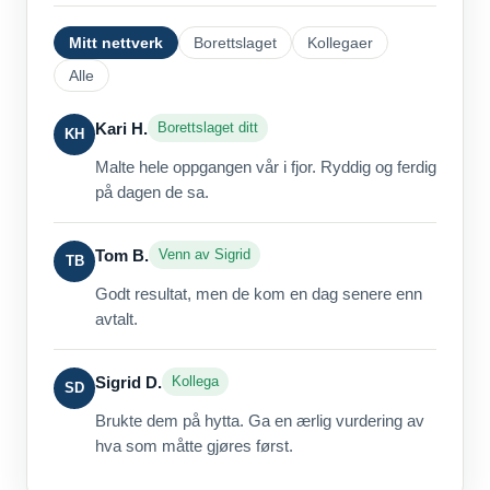
Mitt nettverk
Borettslaget
Kollegaer
Alle
Kari H.
Borettslaget ditt
KH
Malte hele oppgangen vår i fjor. Ryddig og ferdig
på dagen de sa.
Tom B.
Venn av Sigrid
TB
Godt resultat, men de kom en dag senere enn
avtalt.
Sigrid D.
Kollega
SD
Brukte dem på hytta. Ga en ærlig vurdering av
hva som måtte gjøres først.