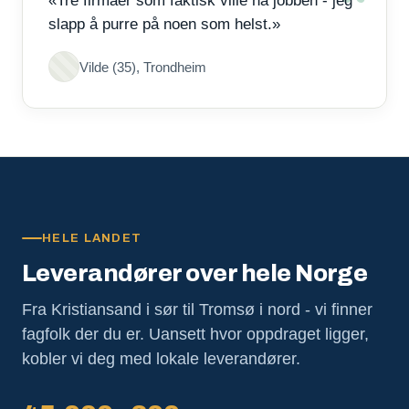
«Tre firmaer som faktisk ville ha jobben - jeg
slapp å purre på noen som helst.»
Vilde (35), Trondheim
HELE LANDET
Leverandører over hele Norge
Fra Kristiansand i sør til Tromsø i nord - vi finner
fagfolk der du er. Uansett hvor oppdraget ligger,
kobler vi deg med lokale leverandører.