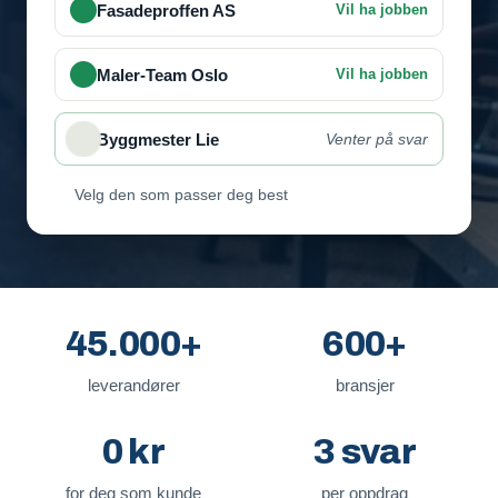
Fasadeproffen AS
Vil ha jobben
Maler-Team Oslo
Vil ha jobben
Byggmester Lie
Venter på svar
Velg den som passer deg best
45.000+
600+
leverandører
bransjer
0 kr
3 svar
for deg som kunde
per oppdrag