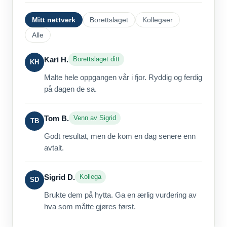
Mitt nettverk
Borettslaget
Kollegaer
Alle
Kari H.
Borettslaget ditt
KH
Malte hele oppgangen vår i fjor. Ryddig og ferdig
på dagen de sa.
Tom B.
Venn av Sigrid
TB
Godt resultat, men de kom en dag senere enn
avtalt.
Sigrid D.
Kollega
SD
Brukte dem på hytta. Ga en ærlig vurdering av
hva som måtte gjøres først.