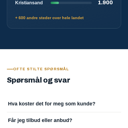
1.900
Kristiansand
+ 600 andre steder over hele landet
OFTE STILTE SPØRSMÅL
Spørsmål og svar
Hva koster det for meg som kunde?
Ingenting. Det er gratis å legge inn oppdrag og gratis
Får jeg tilbud eller anbud?
å motta svar. Tjenesten finansieres av