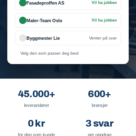
Velg den som passer deg best
45.000+
600+
leverandører
bransjer
0 kr
3 svar
for deg som kunde
per oppdrag