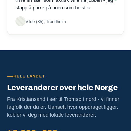
«Tre firmaer som faktisk ville ha jobben - jeg
slapp å purre på noen som helst.»
Vilde (35), Trondheim
HELE LANDET
Leverandører over hele Norge
Fra Kristiansand i sør til Tromsø i nord - vi finner
fagfolk der du er. Uansett hvor oppdraget ligger,
kobler vi deg med lokale leverandører.