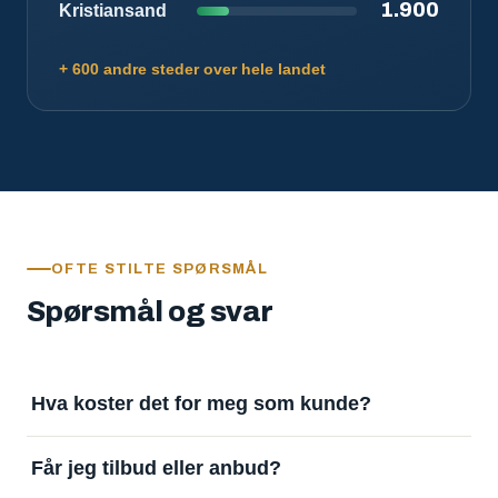
1.900
Kristiansand
+ 600 andre steder over hele landet
OFTE STILTE SPØRSMÅL
Spørsmål og svar
Hva koster det for meg som kunde?
Ingenting. Det er gratis å legge inn oppdrag og gratis
Får jeg tilbud eller anbud?
å motta svar. Tjenesten finansieres av