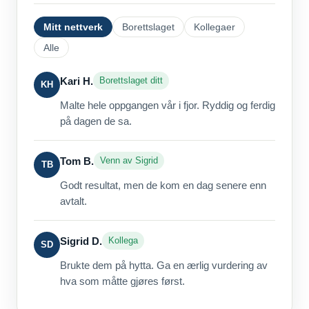
Mitt nettverk
Borettslaget
Kollegaer
Alle
Kari H.
Borettslaget ditt
KH
Malte hele oppgangen vår i fjor. Ryddig og ferdig
på dagen de sa.
Tom B.
Venn av Sigrid
TB
Godt resultat, men de kom en dag senere enn
avtalt.
Sigrid D.
Kollega
SD
Brukte dem på hytta. Ga en ærlig vurdering av
hva som måtte gjøres først.