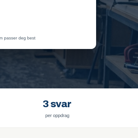
eam Oslo
Vil ha jobben
ter Lie
Venter på svar
m passer deg best
3 svar
per oppdrag