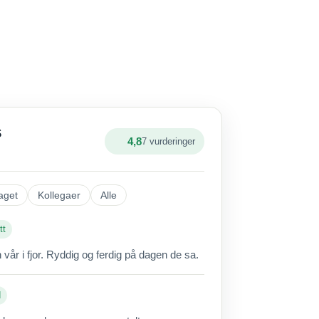
S
4,8
7 vurderinger
aget
Kollegaer
Alle
tt
vår i fjor. Ryddig og ferdig på dagen de sa.
d