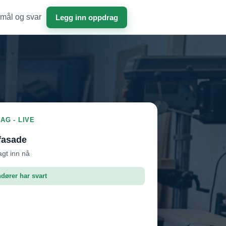
mål og svar
Legg inn oppdrag
AG - LIVE
fasade
agt inn nå
ndører har svart
roffen AS
Vil ha jobben