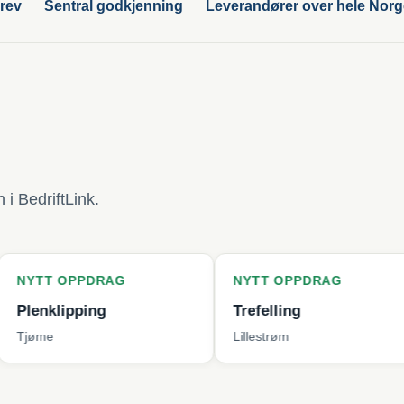
rev
Sentral godkjenning
Leverandører over hele Nor
i BedriftLink.
PPDRAG
NYTT OPPDRAG
NYT
ping
Trefelling
Bytt
Lillestrøm
Berg