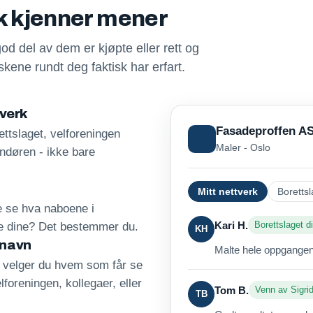
sk kjenner mener
god del av dem er kjøpte eller rett og
kene rundt deg faktisk har erfart.
tverk
Fasadeproffen A
ttslaget, velforeningen
Maler - Oslo
andøren - ikke bare
Mitt nettverk
Borettsl
re se hva naboene i
Kari H.
Borettslaget di
ne dine? Det bestemmer du.
KH
 navn
Malte hele oppgangen 
, velger du hvem som får se
lforeningen, kollegaer, eller
Tom B.
Venn av Sigri
TB