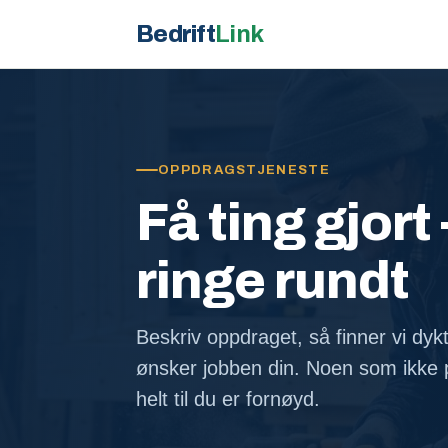
Bedrift
Link
OPPDRAGSTJENESTE
Få ting gjort 
ringe rundt
Beskriv oppdraget, så finner vi dyk
ønsker jobben din. Noen som ikke p
helt til du er fornøyd.