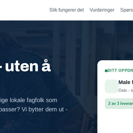
Slik fungerer det
Vurderinger
Spørs
- uten å
DITT OPPDR
Male 
Oslo - l
tige lokale fagfolk som
2 av 3 levera
asser? Vi bytter dem ut -
Fasadep