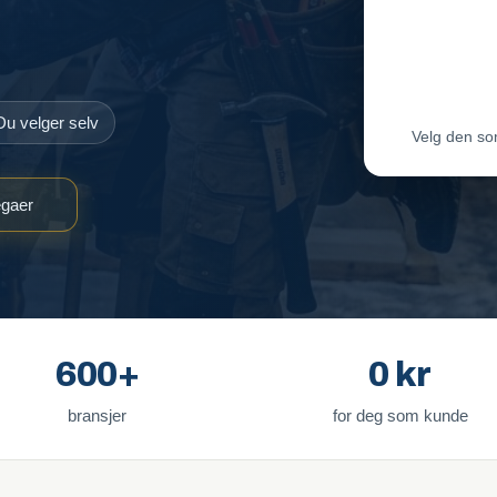
Maler-T
Byggmes
Du velger selv
Velg den so
egaer
600+
0 kr
bransjer
for deg som kunde