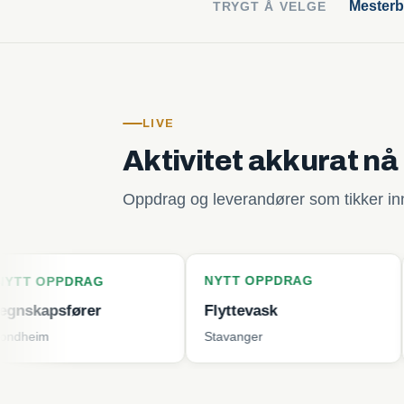
Mesterb
TRYGT Å VELGE
LIVE
Aktivitet akkurat nå
Oppdrag og leverandører som tikker inn 
NYTT OPPDRAG
NYTT O
RAG
rer
Flyttevask
Plenklip
Stavanger
Tjøme