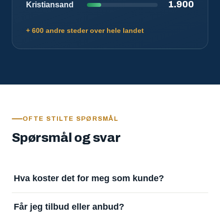
1.900
Kristiansand
+ 600 andre steder over hele landet
OFTE STILTE SPØRSMÅL
Spørsmål og svar
Hva koster det for meg som kunde?
Ingenting. Det er gratis å legge inn oppdrag og gratis
Får jeg tilbud eller anbud?
å motta svar. Tjenesten finansieres av