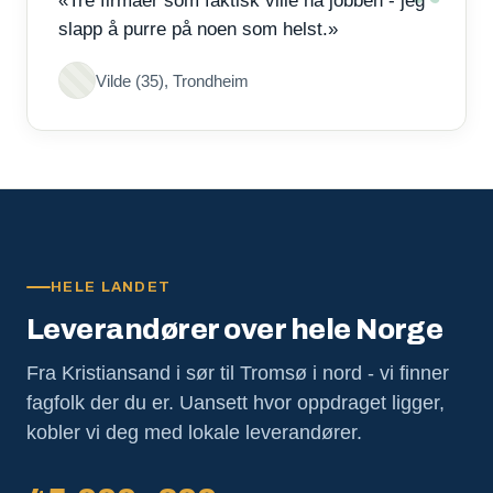
«Tre firmaer som faktisk ville ha jobben - jeg
slapp å purre på noen som helst.»
Vilde (35), Trondheim
HELE LANDET
Leverandører over hele Norge
Fra Kristiansand i sør til Tromsø i nord - vi finner
fagfolk der du er. Uansett hvor oppdraget ligger,
kobler vi deg med lokale leverandører.