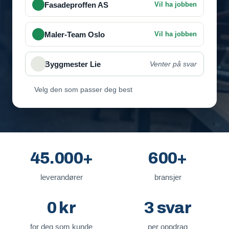
Fasadeproffen AS
Vil ha jobben
Maler-Team Oslo
Vil ha jobben
Byggmester Lie
Venter på svar
Velg den som passer deg best
45.000+
600+
leverandører
bransjer
0 kr
3 svar
for deg som kunde
per oppdrag