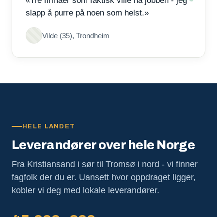
«Tre firmaer som faktisk ville ha jobben - jeg
slapp å purre på noen som helst.»
Vilde (35), Trondheim
HELE LANDET
Leverandører over hele Norge
Fra Kristiansand i sør til Tromsø i nord - vi finner
fagfolk der du er. Uansett hvor oppdraget ligger,
kobler vi deg med lokale leverandører.