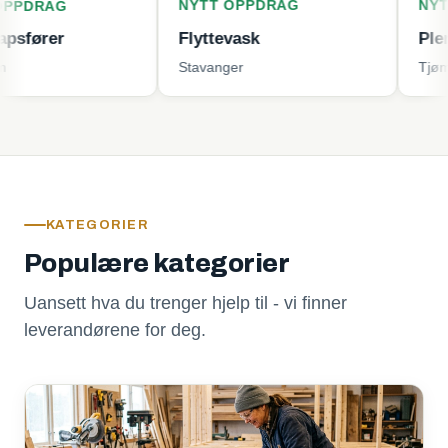
NYTT OPPDRAG
NYTT OPPD
G
Flyttevask
Plenklippin
Stavanger
Tjøme
KATEGORIER
Populære kategorier
Uansett hva du trenger hjelp til - vi finner
leverandørene for deg.